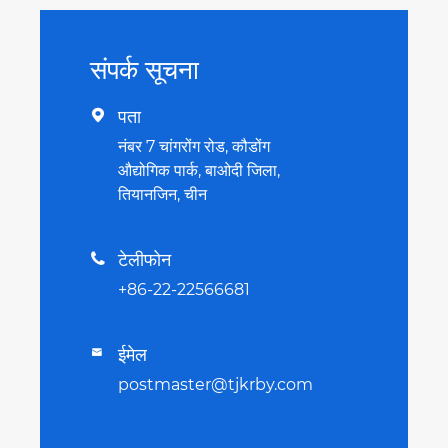
संपर्क सूचना
पता

नंबर 7 चांगरोंग रोड, कौडोंग
औद्योगिक पार्क, बाओदी जिला,
तियानजिन, चीन
टेलीफोन

+86-22-22566681
ईमेल

postmaster@tjkrby.com