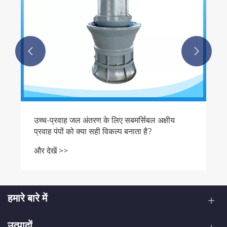


हमारे बारे में
उत्पादों