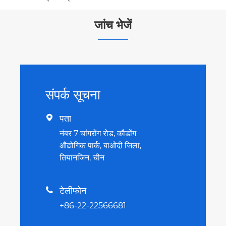
जांच भेजें
संपर्क सूचना
पता

नंबर 7 चांगरोंग रोड, कौडोंग
औद्योगिक पार्क, बाओदी जिला,
तियानजिन, चीन
टेलीफोन

+86-22-22566681